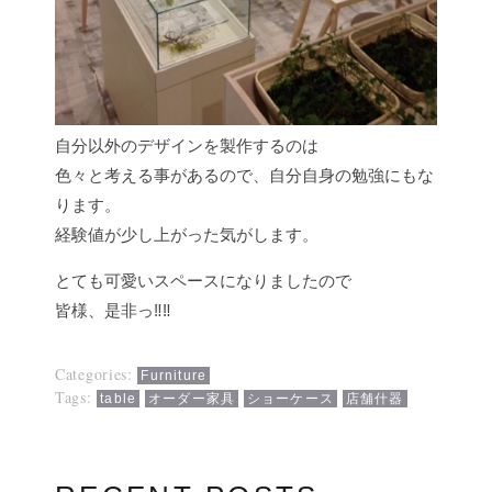
自分以外のデザインを製作するのは
色々と考える事があるので、自分自身の勉強にもな
ります。
経験値が少し上がった気がします。
とても可愛いスペースになりましたので
皆様、是非っ‼︎‼︎
Categories:
Furniture
Tags:
table
オーダー家具
ショーケース
店舗什器