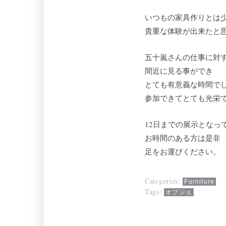
いつもの家具作りとは
貴重な体験が出来たと
五十嵐さんの仕事に対
間近に見る事ができ
とても有意義な時間で
参加できてとても光栄です‼
12日までの展示となっ
お時間のある方は是非
足をお運びください。
Categories:
Furniture
Tags:
オブジェ