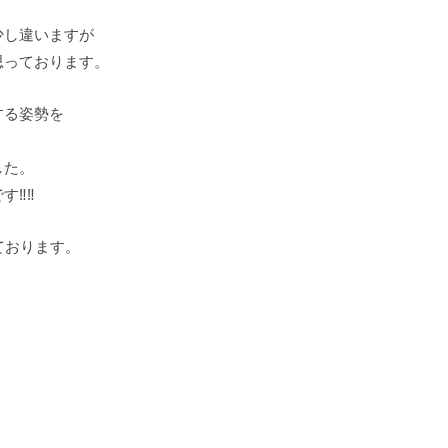
少し違いますが
思っております。
する姿勢を
した。
︎‼︎
ております。